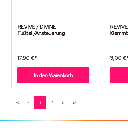
REVIVE / DIVINE -
REVIVE 
Fußteil/Ansteuerung
Klemmt
17,90 €*
3,00 €
In den Warenkorb
Seite
Seite
1
2