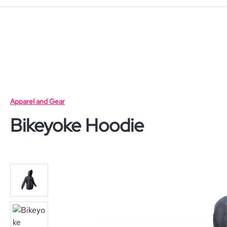
 Hauptinhalt springen
Zur Suche springen
Zur Hauptnavigation springen
Apparel and Gear
Bikeyoke Hoodie
Bildergalerie überspringen