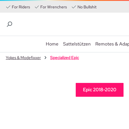
For Riders
For Wrenchers
No Bullshit
Home
Sattelstützen
Remotes & Adap
 Hauptinhalt springen
Zur Suche springen
Zur Hauptnavigation springen
Yokes & Modefixxer
Specialized Epic
Epic 2018-2020