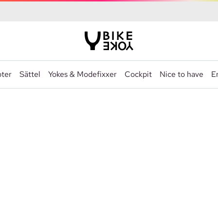
ter
Sättel
Yokes & Modefixxer
Cockpit
Nice to have
Er