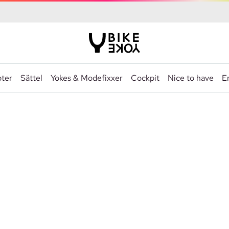
ter
Sättel
Yokes & Modefixxer
Cockpit
Nice to have
Er