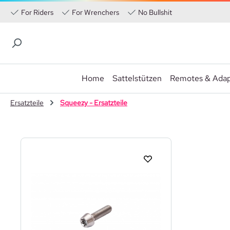
For Riders
For Wrenchers
No Bullshit
Home
Sattelstützen
Remotes & Adap
 Hauptinhalt springen
Zur Suche springen
Zur Hauptnavigation springen
Ersatzteile
Squeezy - Ersatzteile