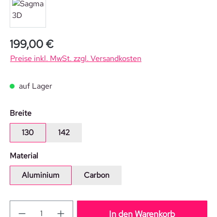
Regulärer Preis:
199,00 €
Preise inkl. MwSt. zzgl. Versandkosten
auf Lager
auswählen
Breite
130
142
auswählen
Material
Aluminium
Carbon
In den Warenkorb