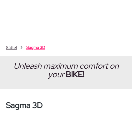
Zum Hauptinhalt springen
Sättel
Sagma 3D
Unleash maximum comfort on
your
BIKE!
Sagma 3D
Bildergalerie überspringen