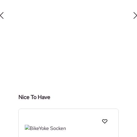
Produktgalerie überspringen
Nice To Have