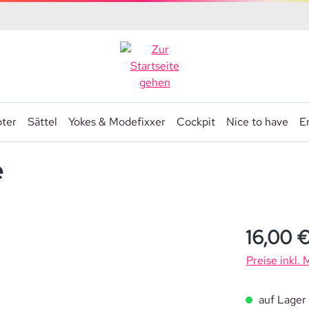
ter
Sättel
Yokes & Modefixxer
Cockpit
Nice to have
Er
e
Regulärer Pre
16,00 
Preise inkl.
auf Lager