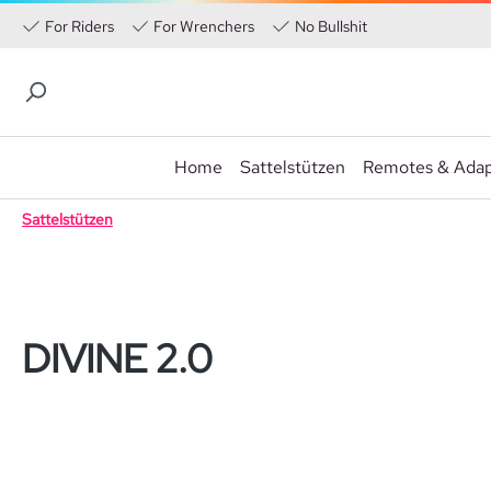
For Riders
For Wrenchers
No Bullshit
Home
Sattelstützen
Remotes & Adap
 Hauptinhalt springen
Zur Suche springen
Zur Hauptnavigation springen
Sattelstützen
DIVINE 2.0
Bildergalerie überspringen