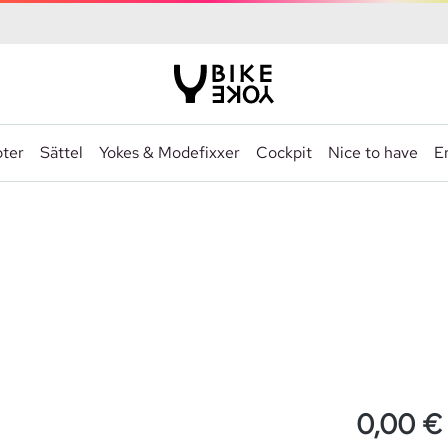
ter
Sättel
Yokes & Modefixxer
Cockpit
Nice to have
Er
0,00 €