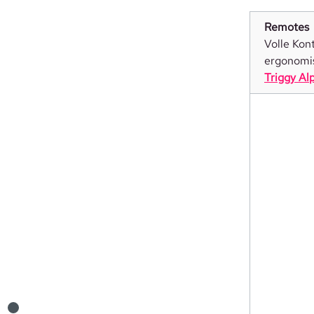
Remotes
Volle Kon
ergonomis
Triggy Al