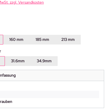
 MwSt. zzgl. Versandkosten
en
160 mm
185 mm
213 mm
auswählen
r
31.6mm
34.9mm
nfassung
hrauben