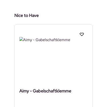
Produktgalerie überspringen
Nice to Have
Aimy - Gabelschaftklemme