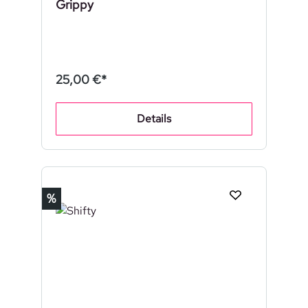
Grippy
25,00 €*
Details
Rabatt
%