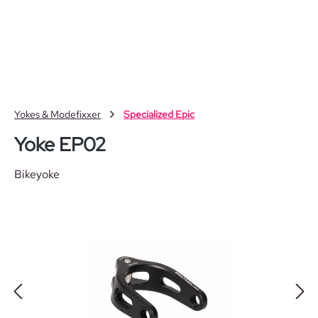
Zum Hauptinhalt springen
Yokes & Modefixxer
Specialized Epic
Yoke EP02
Bikeyoke
Bildergalerie überspringen