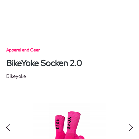
Zum Hauptinhalt springen
Apparel and Gear
BikeYoke Socken 2.0
Bikeyoke
Bildergalerie überspringen