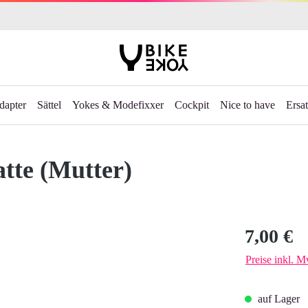
dapter
Sättel
Yokes & Modefixxer
Cockpit
Nice to have
Ersat
tte (Mutter)
Regulärer Prei
7,00 €
Preise inkl. M
auf Lager