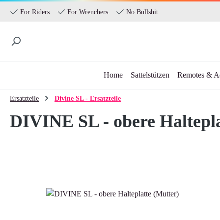
For Riders
For Wrenchers
No Bullshit
Home
Sattelstützen
Remotes & A
 Hauptinhalt springen
Zur Suche springen
Zur Hauptnavigation springen
Ersatzteile
Divine SL - Ersatzteile
DIVINE SL - obere Haltepla
Bildergalerie überspringen