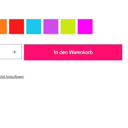
len
orange
rot
blau
purple
lime
pink
In den Warenkorb
tel hinzufügen