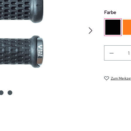
auswäh
Farbe
schwarz
Zum Merkzet