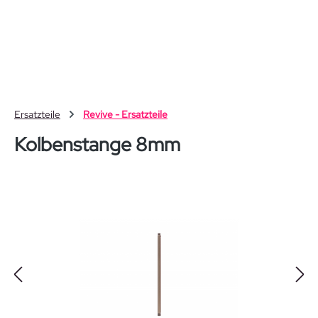
Zum Hauptinhalt springen
Ersatzteile
Revive - Ersatzteile
Kolbenstange 8mm
Bildergalerie überspringen