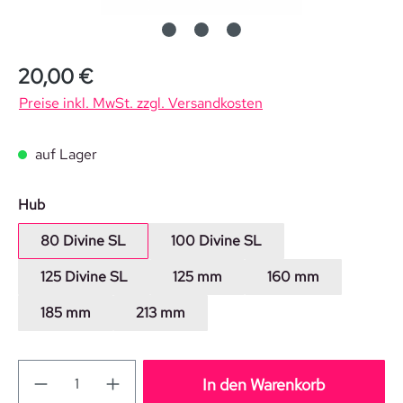
Regulärer Preis:
20,00 €
Preise inkl. MwSt. zzgl. Versandkosten
auf Lager
auswählen
Hub
80 Divine SL
100 Divine SL
125 Divine SL
125 mm
160 mm
185 mm
213 mm
In den Warenkorb