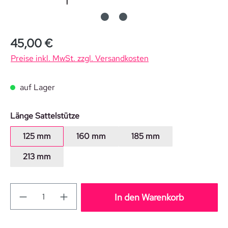
Regulärer Preis:
45,00 €
Preise inkl. MwSt. zzgl. Versandkosten
auf Lager
auswählen
Länge Sattelstütze
125 mm
160 mm
185 mm
213 mm
In den Warenkorb