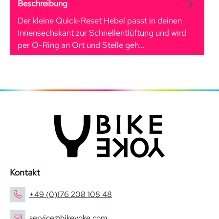
Beschreibung
Der kleine Quick-Reset Hebel passt in deinen
Innensechskant zur Schnellentlüftung und wird
per O-Ring an Ort und Stelle geh…
Mehr
Kontakt
+49 (0)176 208 108 48
service@bikeyoke.com