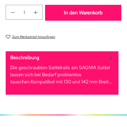
In den Warenkorb
Zum Merkzettel hinzufügen
Beschreibung
Die geschraubten Sattelrails am SAGMA Sattel
lassen sich bei Bedarf problemlos
tauschen.Kompatibel mit 130 und 142 mm Breit…
Mehr