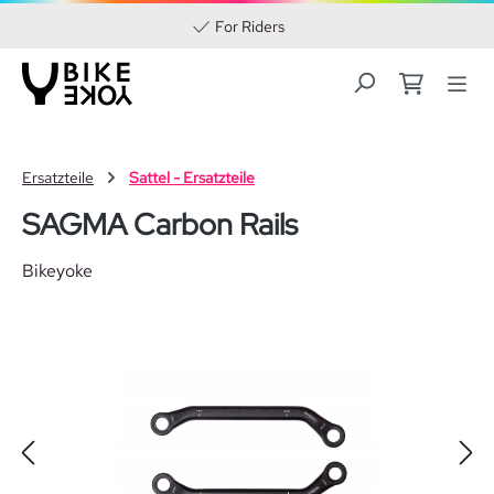
For Riders
Zum Hauptinhalt springen
Ersatzteile
Sattel - Ersatzteile
SAGMA Carbon Rails
Bikeyoke
Bildergalerie überspringen