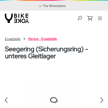
For Wrenchers
Zum Hauptinhalt springen
Ersatzteile
Revive - Ersatzteile
Seegering (Sicherungsring) -
unteres Gleitlager
Bildergalerie überspringen