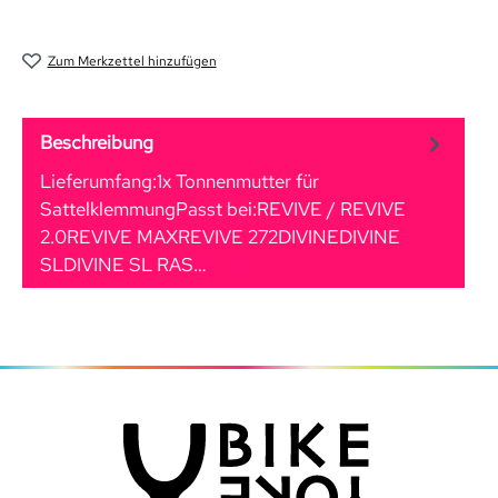
Zum Merkzettel hinzufügen
Beschreibung
Lieferumfang:1x Tonnenmutter für
SattelklemmungPasst bei:REVIVE / REVIVE
2.0REVIVE MAXREVIVE 272DIVINEDIVINE
SLDIVINE SL RAS…
Mehr