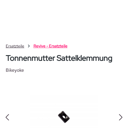
Zum Hauptinhalt springen
Ersatzteile
Revive - Ersatzteile
Tonnenmutter Sattelklemmung
Bikeyoke
Bildergalerie überspringen