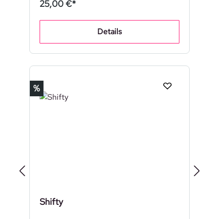
25,00 €*
Details
Rabatt
%
Shifty