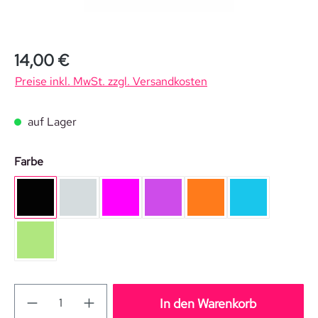
Regulärer Preis:
14,00 €
Preise inkl. MwSt. zzgl. Versandkosten
auf Lager
auswählen
Farbe
schwarz
silber
pink
purple
orange
blau
grün
In den Warenkorb