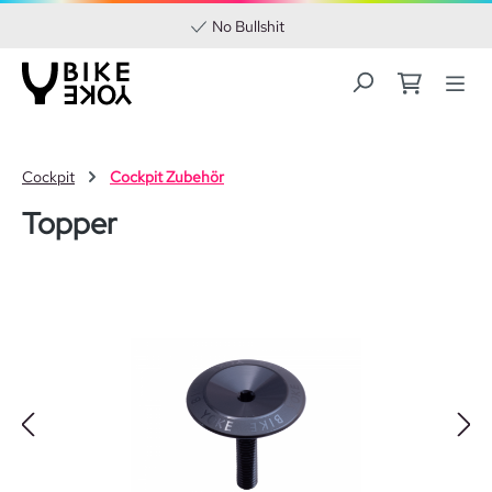
No Bullshit
Zum Hauptinhalt springen
Cockpit
Cockpit Zubehör
Topper
Bildergalerie überspringen