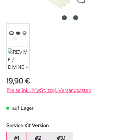
Regulärer Preis:
19,90 €
Preise inkl. MwSt. zzgl. Versandkosten
auf Lager
auswählen
Service Kit Version
#1
#2
#3.1