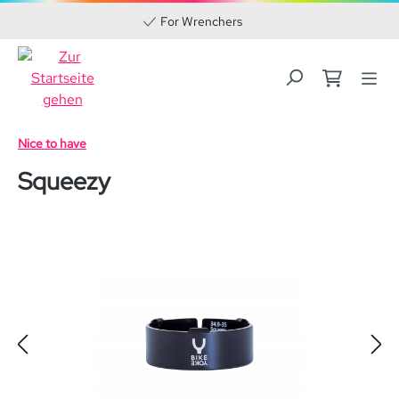
For Wrenchers
Zum Hauptinhalt springen
Nice to have
Squeezy
Bildergalerie überspringen