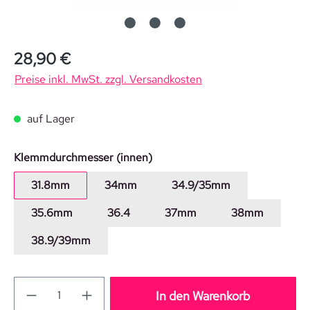
Regulärer Preis:
28,90 €
Preise inkl. MwSt. zzgl. Versandkosten
auf Lager
auswählen
Klemmdurchmesser (innen)
31.8mm
34mm
34.9/35mm
35.6mm
36.4
37mm
38mm
38.9/39mm
In den Warenkorb