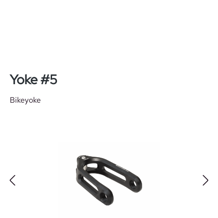
Zum Hauptinhalt springen
Yoke #5
Bikeyoke
Bildergalerie überspringen