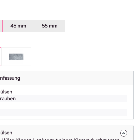
auswählen
45 mm
55 mm
hlen
rz ano
RFF (Raw Forged Finish)
nfassung
ülsen
hrauben
ülsen