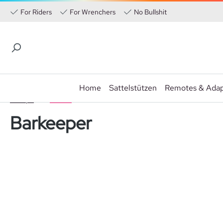
For Riders
For Wrenchers
No Bullshit
Home
Sattelstützen
Remotes & Adap
 Hauptinhalt springen
Zur Suche springen
Zur Hauptnavigation springen
Cockpit
Vorbau
Barkeeper
Bildergalerie überspringen