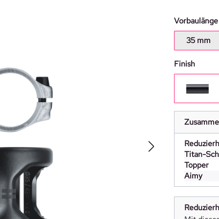
Vorbaulänge
35 mm
auswä
Finish
schwa
Zusamme
Reduzierh
Titan-Sc
Topper
Aimy
Reduzierh